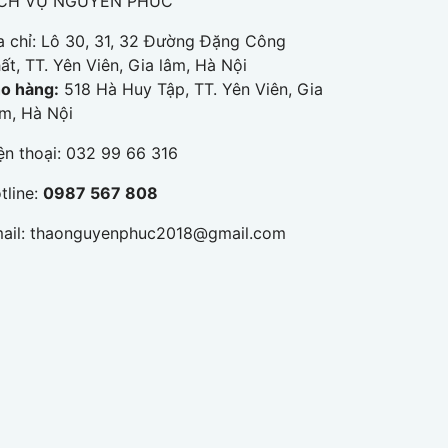
ỊCH VỤ NGUYÊN PHÚC
a chỉ:
Lô 30, 31, 32 Đường Đặng Công
ất, TT. Yên Viên, Gia lâm, Hà Nội
o hàng:
518 Hà Huy Tập, TT. Yên Viên, Gia
m, Hà Nội
ện thoại:
032 99 66 316
tline:
0987 567 808
ail:
thaonguyenphuc2018@gmail.com