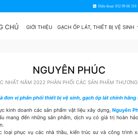
Điện thoại: 032 99 66 316
G CHỦ
GIỚI THIỆU
GẠCH ỐP LÁT, THIẾT BỊ VỆ SINH
NGUYÊN PHÚC
SẮC NHẤT NĂM 2022 PHÂN PHỐI CÁC SẢN PHẨM THƯƠNG 
 đơn vị phân phối thiết bị vệ sinh, gạch ốp lát chính hãng s
vực kinh doanh các sản phẩm vật liệu xây dựng,
Nguyên P
đấu mang đến những sản phẩm, dịch vụ có giá trị hoàn hảo
n.
loại phục vụ các nhà thầu, kiến trúc sư và công trình 