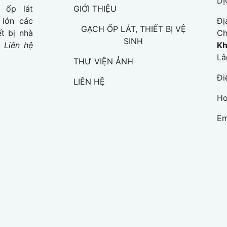
D
 ốp lát
GIỚI THIỆU
 lớn các
Đị
GẠCH ỐP LÁT, THIẾT BỊ VỆ
t bị nhà
Ch
SINH
.
Liên hệ
Kh
Lâ
THƯ VIỆN ẢNH
Đi
LIÊN HỆ
Ho
Em