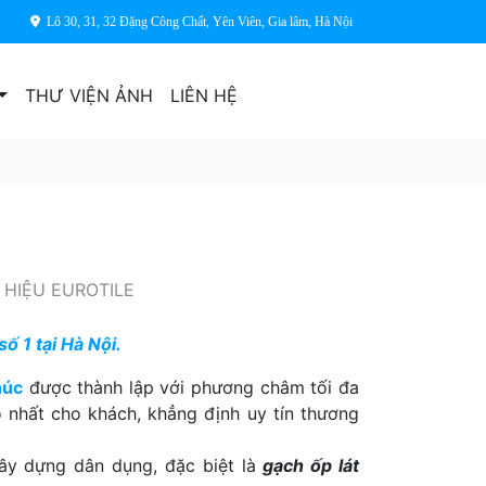
Lô 30, 31, 32 Đặng Công Chất, Yên Viên, Gia lâm, Hà Nội
THƯ VIỆN ẢNH
LIÊN HỆ
HIỆU EUROTILE
ố 1 tại Hà Nội.
húc
được thành lập với phương châm tối đa
 nhất cho khách, khẳng định uy tín thương
xây dựng dân dụng, đặc biệt là
gạch ốp lát