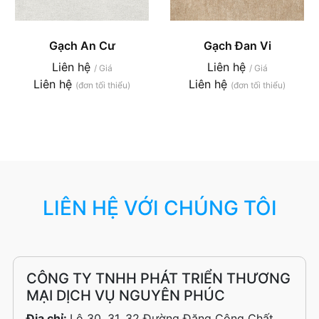
Gạch An Cư
Gạch Đan Vi
Liên hệ
Liên hệ
/ Giá
/ Giá
Liên hệ
Liên hệ
(đơn tối thiểu)
(đơn tối thiểu)
LIÊN HỆ VỚI CHÚNG TÔI
CÔNG TY TNHH PHÁT TRIỂN THƯƠNG
MẠI DỊCH VỤ NGUYÊN PHÚC
Địa chỉ:
Lô 30, 31, 32 Đường Đặng Công Chất,