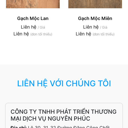
Gạch Mộc Lan
Gạch Mộc Miên
Liên hệ
Liên hệ
/ Giá
/ Giá
Liên hệ
Liên hệ
(đơn tối thiểu)
(đơn tối thiểu)
LIÊN HỆ VỚI CHÚNG TÔI
CÔNG TY TNHH PHÁT TRIỂN THƯƠNG
MẠI DỊCH VỤ NGUYÊN PHÚC
Địa chỉ:
Lô 30, 31, 32 Đường Đặng Công Chất,