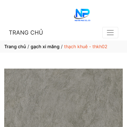
TRANG CHỦ
Trang chủ
/
gạch xi măng
/
thạch khuê - thkh02